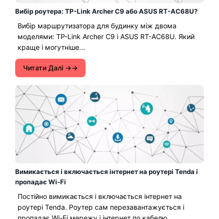
Вибір роутера: TP-Link Archer C9 або ASUS RT-AC68U?
Вибір маршрутизатора для будинку між двома
моделями: TP-Link Archer C9 і ASUS RT-AC68U. Який
краще і могутніше...
Читати Далі →
Вимикається і включається інтернет на роутері Tenda і
пропадає Wi-Fi
Постійно вимикається і включається інтернет на
роутері Tenda. Роутер сам перезавантажується і
пропадає Wi-Fi мережу і інтернет по кабелю...