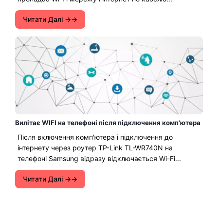
Читати Далі →
Вилітає WIFI на телефоні після підключення комп'ютера
Після включення комп'ютера і підключення до
інтернету через роутер TP-Link TL-WR740N на
телефоні Samsung відразу відключається Wi-Fi...
Читати Далі →