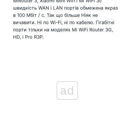
MiRouter 3, Xiaomi Mini Wifi і Mi WiFi 3c
швидкість WAN і LAN портів обмежена якраз
в 100 Мбіт / с. Так що більше Ніяк не
вичавити. Ні по Wi-Fi, ні по кабелю. Гігабітні
порти тільки на моделях Mi WiFi Router 3G,
HD, і Pro R3P.
ad