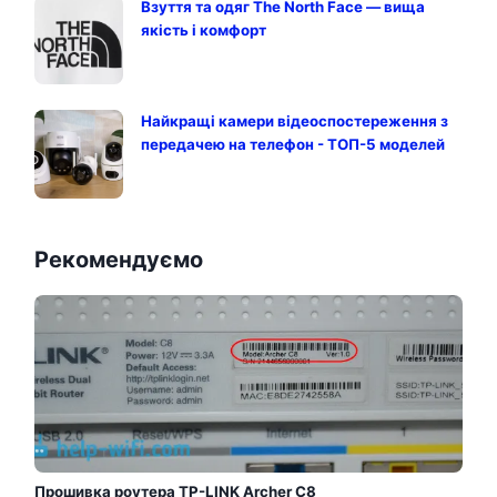
Взуття та одяг The North Face — вища
якість і комфорт
Найкращі камери відеоспостереження з
передачею на телефон - ТОП-5 моделей
Рекомендуємо
Прошивка роутера TP-LINK Archer C8