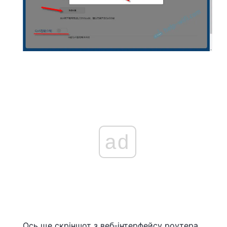
ad
Ось ще скріншот з веб-інтерфейсу роутера