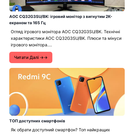
AOC CQ32G3SU/BK: ігровий монітор з вигнутим 2К-
екраном та 165 Гц
Огляд ігрового монітора AOC CQ32G3SU/BK. Технічні
характеристики AOC CQ32G3SU/BK. Плюси та мінуси
ігрового монітора....
Читати Далі →
ТОП доступних смартфонів
Як обрати доступний смартфон? Топ найкращих