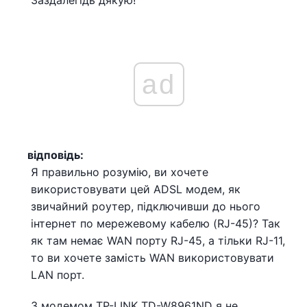
Заздалегідь дякую!
ad
відповідь:
Я правильно розумію, ви хочете
використовувати цей ADSL модем, як
звичайний роутер, підключивши до нього
інтернет по мережевому кабелю (RJ-45)? Так
як там немає WAN порту RJ-45, а тільки RJ-11,
то ви хочете замість WAN використовувати
LAN порт.
З модемом TP-LINK TD-W8961ND я не