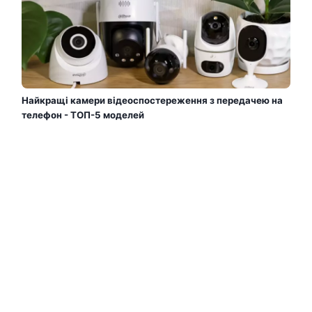
Найкращі камери відеоспостереження з передачею на
телефон - ТОП-5 моделей
Сьогодні вже важко уявити сучасну систему безпеки
без камер відеоспостереження. А з можливістю
перегляду відео прямо на телефоні — контролювати
ситуацію вдома, в офісі і навіть на складі стало
простіше, ніж будь-коли. Уявіть: ви поїхали у
відпустку, але можете у будь-який момент відкрити
програму та подивитися, що відбувається у дворі....
Читати Далі →