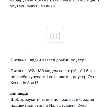
маршрутизаторі і на Zyxel Keenetic. Після цього
роутери будуть з'єднані.
ad
Питання: Звідки взявся другий роутер?
Питання №2: USB модем не потрібен? І його
не треба купувати і вставляти в роутер Zyxel
Keenetic Start?
відповідь
Щоб зрозуміти як все це працює, я б радив
подивитися статтю Налаштування Zyxel