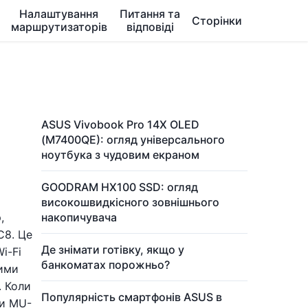
Налаштування
Питання та
Сторінки
маршрутизаторів
відповіді
ASUS Vivobook Pro 14X OLED
(M7400QE): огляд універсального
ноутбука з чудовим екраном
GOODRAM HX100 SSD: огляд
високошвидкісного зовнішнього
,
накопичувача
C8. Це
Де знімати готівку, якщо у
i-Fi
банкоматах порожньо?
ними
. Коли
Популярність смартфонів ASUS в
ки MU-