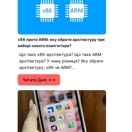
x86 проти ARM: яку обрати архітектуру при
виборі нового компʼютера?
Що таке x86-архітектура? Що таке ARM-
архітектура? У чому різниця? Яку обрати
архітектуру, x86 чи ARM?...
Читати Далі →