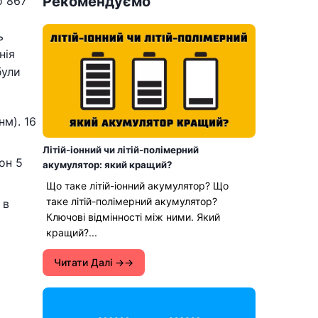
Рекомендуємо
о 867
ь
нія
були
нм). 16
Літій-іонний чи літій-полімерний
он 5
акумулятор: який кращий?
Що таке літій-іонний акумулятор? Що
таке літій-полімерний акумулятор?
 в
Ключові відмінності між ними. Який
кращий?...
Читати Далі →