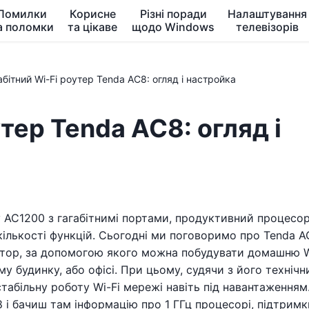
Помилки
Корисне
Різні поради
Налаштування
а поломки
та цікаве
щодо Windows
телевізорів
абітний Wi-Fi роутер Tenda AC8: огляд і настройка
утер Tenda AC8: огляд і
AC1200 з гагабітнимі портами, продуктивний процесор
ількості функцій. Сьогодні ми поговоримо про Tenda A
тор, за допомогою якого можна побудувати домашню W
му будинку, або офісі. При цьому, судячи з його техніч
табільну роботу Wi-Fi мережі навіть під навантаженням
 і бачиш там інформацію про 1 ГГц процесорі, підтрим