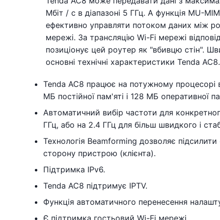
Tenda AC8 може передавати дані з максималь
Мбіт / с в діапазоні 5 ГГц. А функція MU-MI
ефективно управляти потоком даних між роу
мережі. За трансляцію Wi-Fi мережі відпові
позиціонує цей роутер як "вбивцю стін". Шви
основні технічні характеристики Tenda AC8.
Tenda AC8 працює на потужному процесорі ві
МБ постійної пам'яті і 128 МБ оперативної па
Автоматичний вибір частоти для конкретног
ГГц, або на 2.4 ГГц для більш швидкого і ста
Технологія Beamforming дозволяє підсилити 
сторону пристрою (клієнта).
Підтримка IPv6.
Tenda AC8 підтримує IPTV.
Функція автоматичного перенесення налашту
Є підтримка гостьовий Wi-Fi мережі.