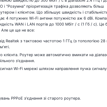
ною швидкістю до 300 Мбіт / с в діапазоні 2.4 ГГц і д
MO і "Розумна" пріоритезація трафіка дозволяють більш
тером і клієнтом. Що збільшує швидкість і стабільніст
дає 4 потужних Wi-Fi антени потужністю аж 6 dBi. Компа
дкість WAN і LAN портів до 1000 Мбіт / с (1 Гб / с). Це 
 Але це ще не все:
д Realtek з тактовою частотою 1 ГГц (з топологією 28 
м'яті.
о клієнта. Роутер може автоматично вмикати на діапаз
більного з'єднання.
сигнал Wi-Fi мережі шляхом направлення пучка сигналу
вань PPPoE з'єднання зі старого роутера.