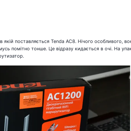
в якій поставляється Tenda AC8. Нічого особливого, во
омусь помітно тонше. Це відразу кидається в очі. На упа
рутизатор.