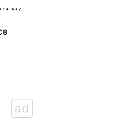
 сигналу.
C8
ad