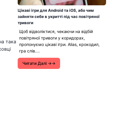
Цікаві ігри для Android та iOS, або чим
зайняти себе в укритті під час повітряної
тривоги
Щоб відволіктися, чекаючи на відбій
повітряної тривоги у коридорах,
на така
пропонуємо цікаві ігри. Alias, крокодил,
ковці
гра слів....
Читати Далі →