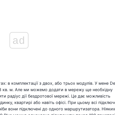
ad
х: в комплектації з двох, або трьох модулів. У мене D
18 кв. м. Але ми можемо додати в мережу ще необхідну
ити радіус дії бездротової мережі. Це дає можливість
инку, квартирі або навіть офісі. При цьому всі підключ
 ніби вони підключені до одного маршрутизатора. Ніяки