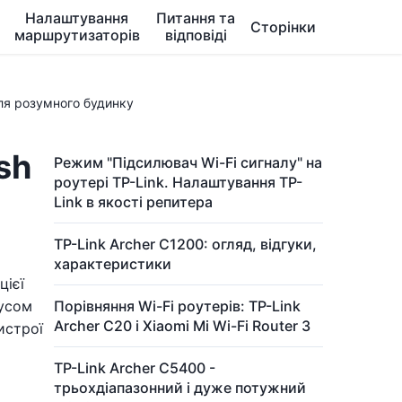
Налаштування
Питання та
Сторінки
маршрутизаторів
відповіді
для розумного будинку
sh
Режим "Підсилювач Wi-Fi сигналу" на
роутері TP-Link. Налаштування TP-
Link в якості репитера
TP-Link Archer C1200: огляд, відгуки,
характеристики
цієї
іусом
Порівняння Wi-Fi роутерів: TP-Link
Archer C20 і Xiaomi Mi Wi-Fi Router 3
истрої
TP-Link Archer C5400 -
трьохдіапазонний і дуже потужний