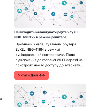
Не виходить налаштувати роутер ZyXEL
NBG-418N v2 в режимі репитера
Проблеми з налаштуванням роутера
ZyXEL NBG-418N в режимі
«універсальний повторювач». Після
підключення до головної Wi-Fi мережі на
пристроях немає доступу до інтернету...
Читати Далі →
я