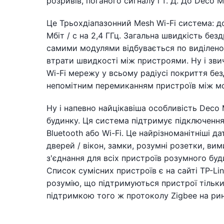
розривів, поганого сигналу і т. Д. До Deco
Це Трьохдіапазонний Mesh Wi-Fi система: до 8
Мбіт / с на 2,4 ГГц. Загальна швидкість без
самими модулями відбувається по виділен
втрати швидкості між пристроями. Ну і зви
Wi-Fi мережу у всьому радіусі покриття бе
непомітним перемиканням пристроїв між мо
Ну і напевно найцікавіша особливість Deco
будинку. Ця система підтримує підключення 
Bluetooth або Wi-Fi. Це найрізноманітніші д
дверей / вікон, замки, розумні розетки, вим
з'єднання для всіх пристроїв розумного буд
Список сумісних пристроїв є на сайті TP-L
розумію, що підтримуються пристрої тільки 
підтримкою того ж протоколу Zigbee на ринку