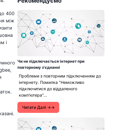
Рекомендуємо
в.
 до 400
ня між
изити
зшовна
м і
Чи не підключається інтернет при
зумного
повторному з'єднанні
gbee,
Проблеми з повторним підключенням до
я
інтернету. Помилка "Неможливо
підключитися до віддаленого
аток.
комп'ютера"...
Читати Далі →
азані.