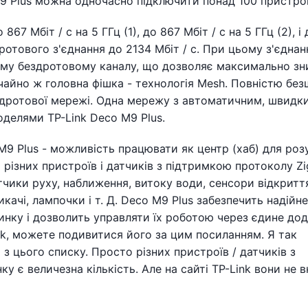
 M9 Plus можна одночасно підключити понад 100 пристрої
67 Мбіт / с на 5 ГГц (1), до 867 Мбіт / с на 5 ГГц (2), і
дротового з'єднання до 2134 Мбіт / с. При цьому з'єднан
ому бездротовому каналу, що дозволяє максимально зн
чайно ж головна фішка - технологія Mesh. Повністю бе
здротової мережі. Одна мережу з автоматичним, швидки
делями TP-Link Deco M9 Plus.
 M9 Plus - можливість працювати як центр (хаб) для ро
різних пристроїв і датчиків з підтримкою протоколу Zi
атчики руху, наближення, витоку води, сенсори відкритт
икачі, лампочки і т. Д. Deco M9 Plus забезпечить надійне
инку і дозволить управляти їх роботою через єдине дод
ink, можете подивитися його за цим посиланням. Я так
з цього списку. Просто різних пристроїв / датчиків з
 є величезна кількість. Але на сайті TP-Link вони не вк