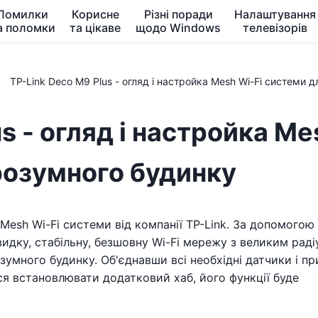
Помилки
Корисне
Різні поради
Налаштування
а поломки
та цікаве
щодо Windows
телевізорів
TP-Link Deco M9 Plus - огляд і настройка Mesh Wi-Fi системи 
s - огляд і настройка Me
розумного будинку
Mesh Wi-Fi системи від компанії TP-Link. За допомогою 
дку, стабільну, безшовну Wi-Fi мережу з великим рад
розумного будинку. Об'єднавши всі необхідні датчики і пр
ся встановлювати додатковий хаб, його функції буде