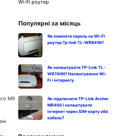
Wi-Fi роутер
Популярні за місяць
Як поміняти пароль на Wi-Fi
роутер Tp-link TL-WR841N?
Як налаштувати TP-Link TL-
WR740N? Налаштування Wi-
Fi і інтернету
eco M9
Як підключити TP-Link Archer
MR400 і налаштувати
інтернет через SIM-карту або
кабель?
ені
х