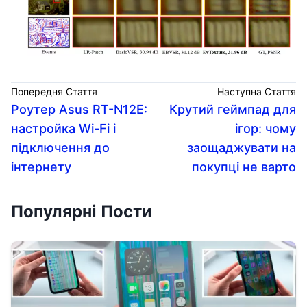
Попередня Стаття
Наступна Стаття
Роутер Asus RT-N12E:
Крутий геймпад для
настройка Wi-Fi і
ігор: чому
підключення до
заощаджувати на
інтернету
покупці не варто
Популярні Пости