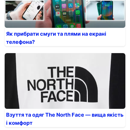
Як прибрати смуги та плями на екрані
телефона?
Взуття та одяг The North Face — вища якість
і комфорт