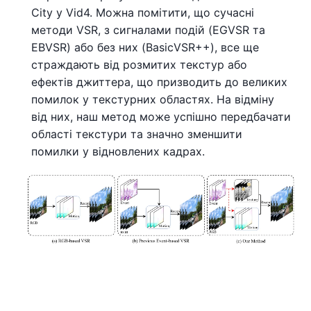
City у Vid4. Можна помітити, що сучасні
методи VSR, з сигналами подій (EGVSR та
EBVSR) або без них (BasicVSR++), все ще
страждають від розмитих текстур або
ефектів джиттера, що призводить до великих
помилок у текстурних областях. На відміну
від них, наш метод може успішно передбачати
області текстури та значно зменшити
помилки у відновлених кадрах.