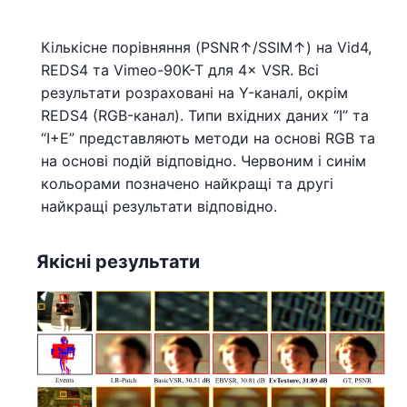
Кількісне порівняння (PSNR↑/SSIM↑) на Vid4,
REDS4 та Vimeo-90K-T для 4× VSR. Всі
результати розраховані на Y-каналі, окрім
REDS4 (RGB-канал). Типи вхідних даних “I” та
“I+E” представляють методи на основі RGB та
на основі подій відповідно. Червоним і синім
кольорами позначено найкращі та другі
найкращі результати відповідно.
Якісні результати