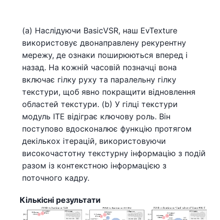
(a) Наслідуючи BasicVSR, наш EvTexture
використовує двонаправлену рекурентну
мережу, де ознаки поширюються вперед і
назад. На кожній часовій позначці вона
включає гілку руху та паралельну гілку
текстури, щоб явно покращити відновлення
областей текстури. (b) У гілці текстури
модуль ITE відіграє ключову роль. Він
поступово вдосконалює функцію протягом
декількох ітерацій, використовуючи
високочастотну текстурну інформацію з подій
разом із контекстною інформацією з
поточного кадру.
Кількісні результати