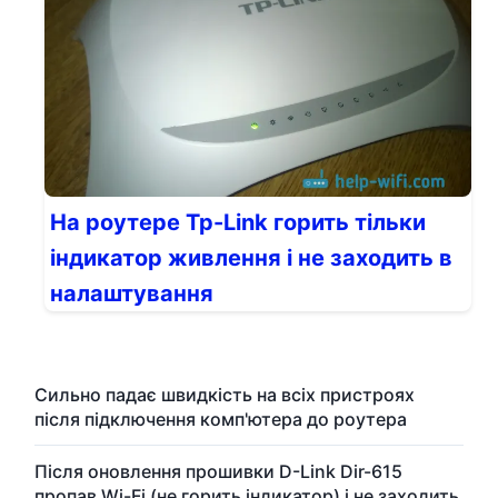
На роутере Tp-Link горить тільки
індикатор живлення і не заходить в
налаштування
Сильно падає швидкість на всіх пристроях
після підключення комп'ютера до роутера
Після оновлення прошивки D-Link Dir-615
пропав Wi-Fi (не горить індикатор) і не заходить