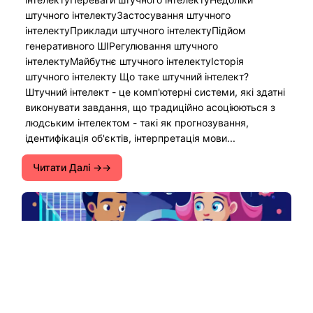
штучного інтелектуЗастосування штучного
інтелектуПриклади штучного інтелектуПідйом
генеративного ШІРегулювання штучного
інтелектуМайбутнє штучного інтелектуІсторія
штучного інтелекту Що таке штучний інтелект?
Штучний інтелект - це комп'ютерні системи, які здатні
виконувати завдання, що традиційно асоціюються з
людським інтелектом - такі як прогнозування,
ідентифікація об'єктів, інтерпретація мови...
Читати Далі →