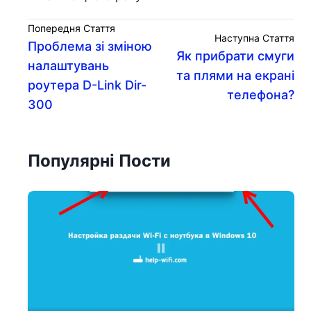
Попередня Стаття
Наступна Стаття
Проблема зі зміною
Як прибрати смуги
налаштувань
та плями на екрані
роутера D-Link Dir-
телефона?
300
Популярні Пости