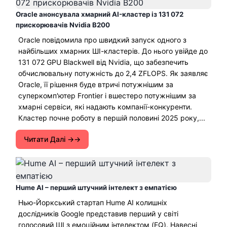
Oracle анонсувала хмарний AI-кластер із 131 072
прискорювачів Nvidia B200
Oracle повідомила про швидкий запуск одного з
найбільших хмарних ШІ-кластерів. До нього увійде до
131 072 GPU Blackwell від Nvidia, що забезпечить
обчислювальну потужність до 2,4 ZFLOPS. Як заявляє
Oracle, її рішення буде втричі потужнішим за
суперкомп'ютер Frontier і вшестеро потужнішим за
хмарні сервіси, які надають компанії-конкуренти.
Кластер почне роботу в першій половині 2025 року,...
Читати Далі →
Hume AI – перший штучний інтелект з емпатією
Нью-Йоркський стартап Hume AI колишніх
дослідників Google представив перший у світі
голосовий ШІ з емоційним інтелектом (EQ). Навесні