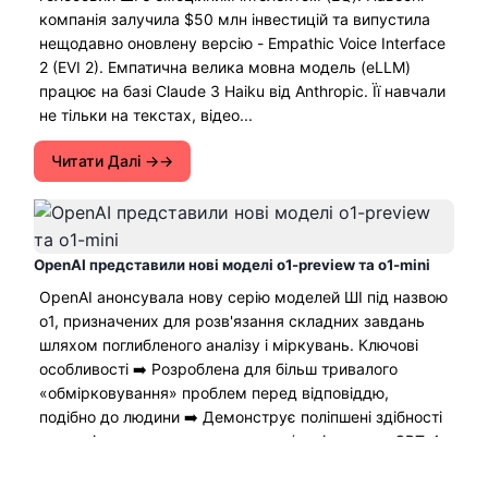
компанія залучила $50 млн інвестицій та випустила
нещодавно оновлену версію - Empathic Voice Interface
2 (EVI 2). Емпатична велика мовна модель (eLLM)
працює на базі Claude 3 Haiku від Anthropic. Її навчали
не тільки на текстах, відео...
Читати Далі →
ОpenAI представили нові моделі o1-preview та o1-mini
OpenAI анонсувала нову серію моделей ШІ під назвою
o1, призначених для розв'язання складних завдань
шляхом поглибленого аналізу і міркувань. Ключові
особливості ➡️ Розроблена для більш тривалого
«обмірковування» проблем перед відповіддю,
подібно до людини ➡️ Демонструє поліпшені здібності
в галузі науки та програмування (порівняння з GPT-4o
в коментарях) ➡️ Показує результати на рівні