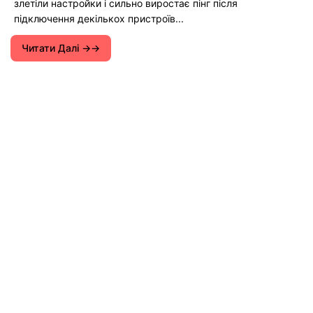
злетіли настройки і сильно виростає пінг після
підключення декількох пристроїв...
Читати Далі →
Інструкції з налаштування Wi-Fi роутерів.
Поради щодо вирішення різних проблем з
інтернетом на комп'ютерах, смартфонах,
планшетах, телевізорах