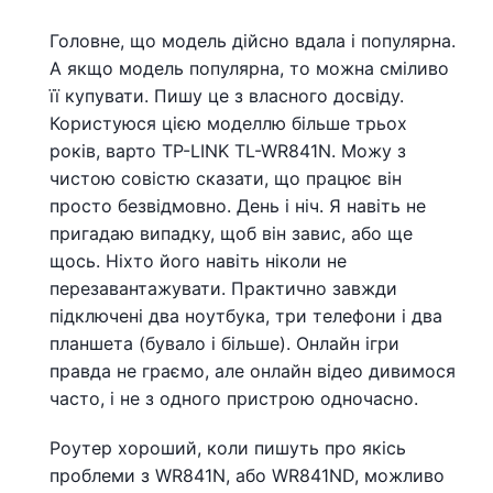
Головне, що модель дійсно вдала і популярна.
А якщо модель популярна, то можна сміливо
її купувати. Пишу це з власного досвіду.
Користуюся цією моделлю більше трьох
років, варто TP-LINK TL-WR841N. Можу з
чистою совістю сказати, що працює він
просто безвідмовно. День і ніч. Я навіть не
пригадаю випадку, щоб він завис, або ще
щось. Ніхто його навіть ніколи не
перезавантажувати. Практично завжди
підключені два ноутбука, три телефони і два
планшета (бувало і більше). Онлайн ігри
правда не граємо, але онлайн відео дивимося
часто, і не з одного пристрою одночасно.
Роутер хороший, коли пишуть про якісь
проблеми з WR841N, або WR841ND, можливо