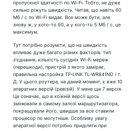
пропускної здатності по Wi-Fi. Тобто, не дуже
сильно ріжуть швидкість. Читав, що навіть 60
Мб / с по Wi-Fi видає. Все може бути, але
знову ж, у кого-то 60, а у кого-то 5 Мб / с, це
максимум.
Тут потрібно розуміти, що на швидкість
впливає дуже багато різних факторів: тип
з'єднання, кількість сусідніх Wi-Fi мереж
(перешкоди), пристрій з якого заміряє,
правильна настройка TP-LINK TL-WR841ND і т.
Д. У цього роутера, на даний момент, є вже 10
апаратних версій (ревізій). У мене ще 7 версія.
Це означає, що в кожній версії щось
змінювали в самому залозі маршрутизатора,
покращували його, швидше за все ставили
процесор по могутніше. Особливу увагу
апаратної версії потрібно приділяти при