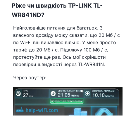
Ріже чи швидкість TP-LINK TL-
WR841ND?
Найголовніше питання для багатьох. З
власного досвіду можу сказати, що 20 Мб / c
по Wi-Fi він вичавлює вільно. У мене просто
тариф до 20 Мб / с. Підключу 100 Мб / с,
протестуйте ще раз. Ось мої скріншоти
перевірки швидкості через TL-WR841N.
Через роутер: