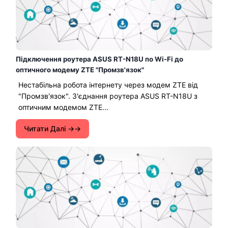
Підключення роутера ASUS RT-N18U по Wi-Fi до
оптичного модему ZTE "Промзв'язок"
Нестабільна робота інтернету через модем ZTE від
"Промзв'язок". З'єднання роутера ASUS RT-N18U з
оптичним модемом ZTE...
Читати Далі →