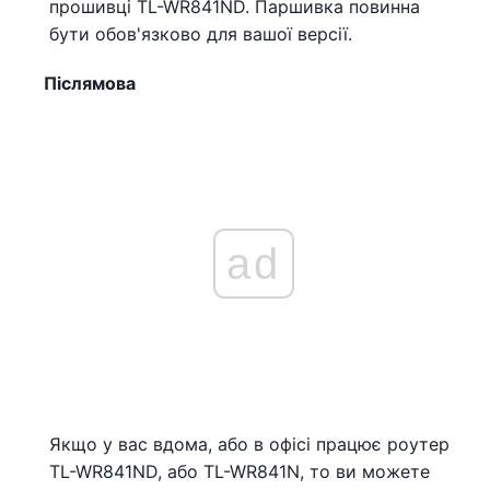
прошивці TL-WR841ND. Паршивка повинна
бути обов'язково для вашої версії.
Післямова
ad
Якщо у вас вдома, або в офісі працює роутер
TL-WR841ND, або TL-WR841N, то ви можете