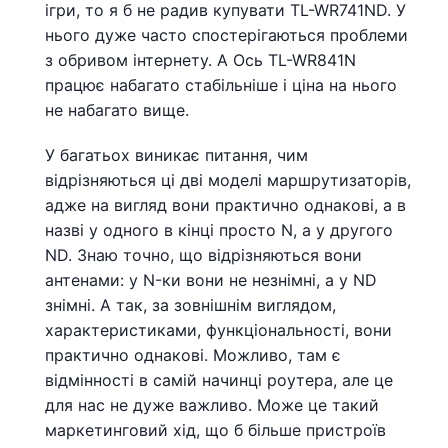
ігри, то я б не радив купувати TL-WR741ND. У
нього дуже часто спостерігаються проблеми
з обривом інтернету. А Ось TL-WR841N
працює набагато стабільніше і ціна на нього
не набагато вище.
У багатьох виникає питання, чим
відрізняються ці дві моделі маршрутизаторів,
адже на вигляд вони практично однакові, а в
назві у одного в кінці просто N, а у другого
ND. Знаю точно, що відрізняються вони
антенами: у N-ки вони не незнімні, а у ND
знімні. А так, за зовнішнім виглядом,
характеристиками, функціональності, вони
практично однакові. Можливо, там є
відмінності в самій начинці роутера, але це
для нас не дуже важливо. Може це такий
маркетинговий хід, що б більше пристроїв