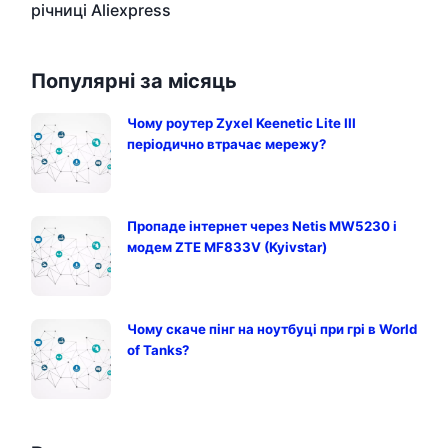
річниці Aliexpress
Популярні за місяць
Чому роутер Zyxel Keenetic Lite III
періодично втрачає мережу?
Пропаде інтернет через Netis MW5230 і
модем ZTE MF833V (Kyivstar)
Чому скаче пінг на ноутбуці при грі в World
of Tanks?