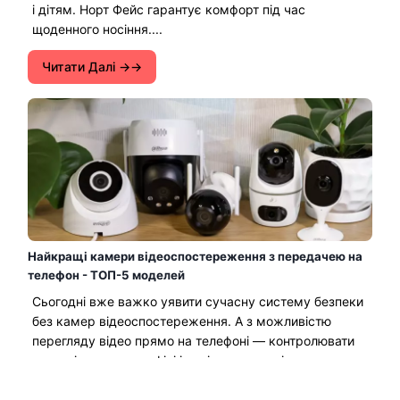
і дітям. Норт Фейс гарантує комфорт під час
щоденного носіння....
Читати Далі →
Найкращі камери відеоспостереження з передачею на
телефон - ТОП-5 моделей
Сьогодні вже важко уявити сучасну систему безпеки
без камер відеоспостереження. А з можливістю
перегляду відео прямо на телефоні — контролювати
ситуацію вдома, в офісі і навіть на складі стало
простіше, ніж будь-коли. Уявіть: ви поїхали у
відпустку, але можете у будь-який момент відкрити