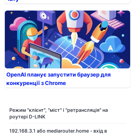
OpenAI планує запустити браузер для
конкуренції з Chrome
Режим "клієнт", "міст" і "ретрансляція" на
роутері D-LINK
192.168.3.1 або mediarouter.home - вхід в