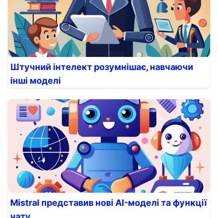
Штучний інтелект розумнішає, навчаючи
інші моделі
Mistral представив нові AI-моделі та функції
чату