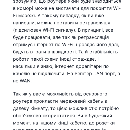
зрозуміло, що роутера який буде знаходиться
в коморі може не вистачати для покриття Wi-
Fi мережі. У такому випадку, як ви вже
написали, можна поставити ретрансляція
(підсилювач Wi-Fi сигналу). В принципі, все
буде працювати, але так як ретрансляція
отримує інтернет по Wi-Fi, і роздає його далі,
будуть втрати в швидкості. Та й стабільність
роботи такої схеми іноді страждає. І
наскільки я знаю, інтернет дорепітери по
кабелю не підключити. На Репітер LAN порт, а
не WAN.
Так як у вас є можливість від основного
роутера прокласти мережевий кабель в
далеку кімнату, то цією можливістю потрібно
обов'язково скористатися. Ви в будь-який
момент, на іншому кінці кабелю, до розетки
зможете підключити ще один роутер (в