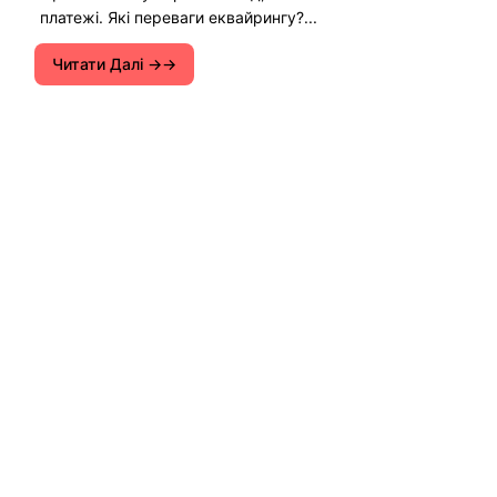
платежі. Які переваги еквайрингу?...
Читати Далі →
Інструкції з налаштування Wi-Fi роутерів.
Поради щодо вирішення різних проблем з
інтернетом на комп'ютерах, смартфонах,
планшетах, телевізорах