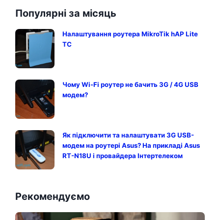
Популярні за місяць
Налаштування роутера MikroTik hAP Lite
TC
Чому Wi-Fi роутер не бачить 3G / 4G USB
модем?
Як підключити та налаштувати 3G USB-
модем на роутері Asus? На прикладі Asus
RT-N18U і провайдера Інтертелеком
Рекомендуємо