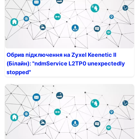
Обрив підключення на Zyxel Keenetic II
(Білайн): "ndmService L2TP0 unexpectedly
stopped"