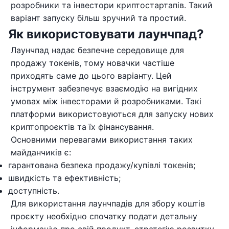
розробники та інвестори криптостартапів. Такий
варіант запуску більш зручний та простий.
Як використовувати лаунчпад?
Лаунчпад надає безпечне середовище для
продажу токенів, тому новачки частіше
приходять саме до цього варіанту. Цей
інструмент забезпечує взаємодію на вигідних
умовах між інвесторами й розробниками. Такі
платформи використовуються для запуску нових
криптопроєктів та їх фінансування.
Основними перевагами використання таких
майданчиків є:
гарантована безпека продажу/купівлі токенів;
швидкість та ефективність;
доступність.
Для використання лаунчпадів для збору коштів
проєкту необхідно спочатку подати детальну
інформацію про свій продукт, стратегію розвитку.