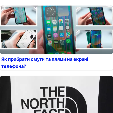
Як прибрати смуги та плями на екрані
телефона?