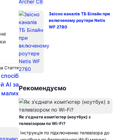
Звісно каналів ТБ Білайн при
включеному роутере Netis
WF 2780
 не
вки
а Стаття
 спосіб
й AI за
Рекомендуємо
 малих
Як з'єднати комп'ютер (ноутбук) з
телевізором по Wi-Fi?
Інструкція по підключенню телевізора до
ноутбука по безпровідною Wi-Fi мережі.