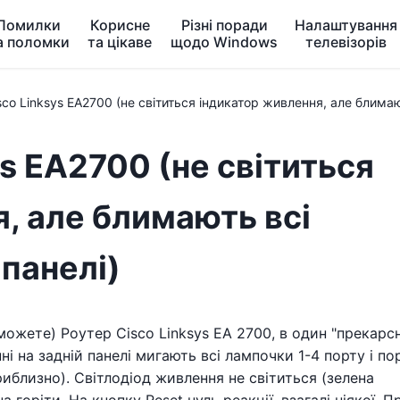
Помилки
Корисне
Різні поради
Налаштування
а поломки
та цікаве
щодо Windows
телевізорів
sco Linksys EA2700 (не світиться індикатор живлення, але блимаю
ys EA2700 (не світиться
, але блимають всі
 панелі)
ожете) Роутер Cisco Linksys EA 2700, в один "прекарс
 на задній панелі мигають всі лампочки 1-4 порту і по
приблизно). Світлодіод живлення не світиться (зелена