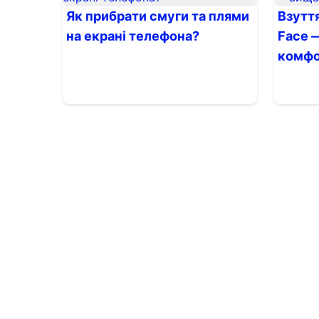
Як прибрати смуги та плями
Взуття
на екрані телефона?
Face —
комф