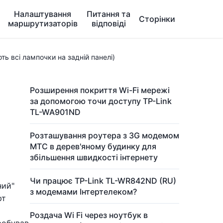
Налаштування
Питання та
Сторінки
маршрутизаторів
відповіді
ть всі лампочки на задній панелі)
Розширення покриття Wi-Fi мережі
за допомогою точи доступу TP-Link
TL-WA901ND
Розташування роутера з 3G модемом
МТС в дерев'яному будинку для
збільшення швидкості інтернету
Чи працює TP-Link TL-WR842ND (RU)
ний"
з модемами Інтертелеком?
рт
Роздача Wi Fi через ноутбук в