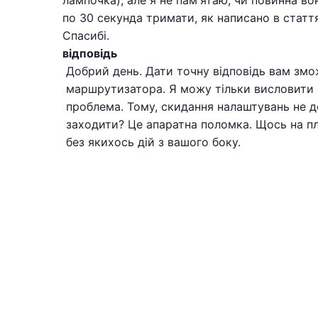
лампочка), але я не пам'ятаю, чи повинна вон
по 30 секунда тримати, як написано в статт
Спасибі.
відповідь
Добрий день. Дати точну відповідь вам змож
маршрутизатора. Я можу тільки висловити 
проблема. Тому, скидання налаштувань не д
заходити? Це апаратна поломка. Щось на п
без якихось дій з вашого боку.