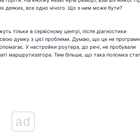
а горіти. На кнопку Reset нуль реакції, взагалі ніякої. 
ях деяких, все одно нічого. Що з ним може бути?
уть тільки в сервісному центрі, після діагностики
свою думку з цієї проблеми. Думаю, що це не програмн
опомагає. У настройки роутера, до речі, не пробували
латі маршрутизатора. Тим більше, що така поломка ста
ad