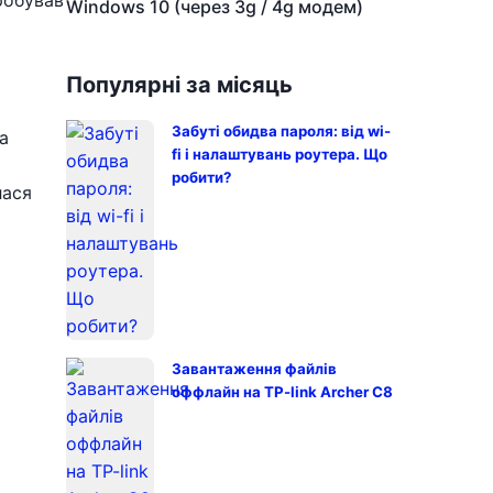
Пробував
Windows 10 (через 3g / 4g модем)
Популярні за місяць
Забуті обидва пароля: від wi-
а
fi і налаштувань роутера. Що
робити?
лася
Завантаження файлів
оффлайн на TP-link Archer C8