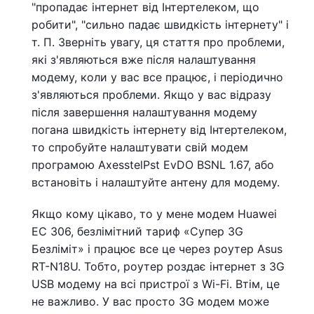
"пропадає інтернет від Інтертелеком, що
робити", "сильно падає швидкість інтернету" і
т. П. Зверніть увагу, ця стаття про проблеми,
які з'являються вже після налаштування
модему, коли у вас все працює, і періодично
з'являються проблеми. Якщо у вас відразу
після завершення налаштування модему
погана швидкість інтернету від Інтертелеком,
то спробуйте налаштувати свій модем
програмою AxesstelPst EvDO BSNL 1.67, або
встановіть і налаштуйте антену для модему.
Якщо кому цікаво, то у мене модем Huawei
EC 306, безлімітний тариф «Супер 3G
Безліміт» і працює все це через роутер Asus
RT-N18U. Тобто, роутер роздає інтернет з 3G
USB модему на всі пристрої з Wi-Fi. Втім, це
не важливо. У вас просто 3G модем може