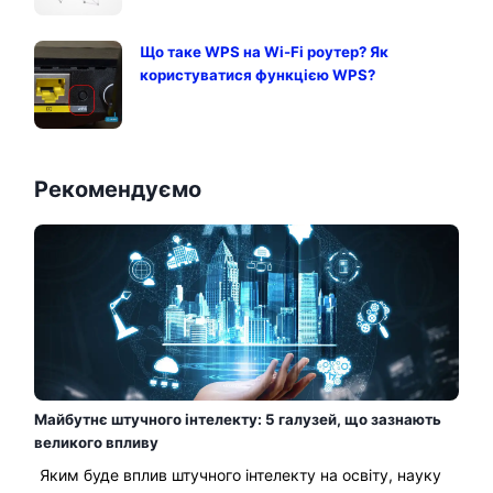
Що таке WPS на Wi-Fi роутер? Як
користуватися функцією WPS?
Рекомендуємо
Майбутнє штучного інтелекту: 5 галузей, що зазнають
великого впливу
Яким буде вплив штучного інтелекту на освіту, науку