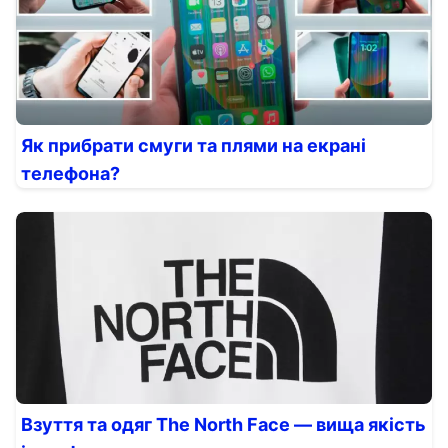
Як прибрати смуги та плями на екрані
телефона?
Взуття та одяг The North Face — вища якість