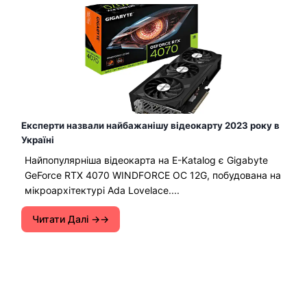
Експерти назвали найбажанішу відеокарту 2023 року в
Україні
Найпопулярніша відеокарта на E-Katalog є Gigabyte
GeForce RTX 4070 WINDFORCE OC 12G, побудована на
мікроархітектурі Ada Lovelace....
Читати Далі →