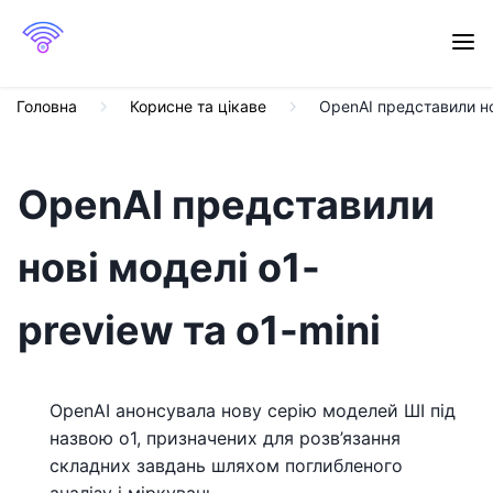
Головна
Корисне та цікаве
ОpenAI представили нов
ОpenAI представили
нові моделі o1-
preview та o1-mini
OpenAI анонсувала нову серію моделей ШІ під
назвою o1, призначених для розв’язання
складних завдань шляхом поглибленого