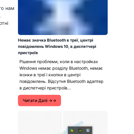
го нам
.
ртні
Немає значка Bluetooth в треї, центрі
повідомлень Windows 10, в диспетчері
пристроїв
Рішення проблеми, коли в настройках
Windows немає розділу Bluetooth, немає
іконки в треї і кнопки в центрі
повідомлень. Відсутня Bluetooth адаптер
в диспетчері пристроїв...
Читати Далі →