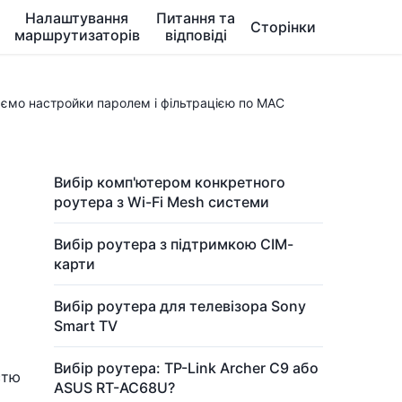
Налаштування
Питання та
Сторінки
маршрутизаторів
відповіді
аємо настройки паролем і фільтрацією по MAC
Вибір комп'ютером конкретного
роутера з Wi-Fi Mesh системи
Вибір роутера з підтримкою СІМ-
карти
Вибір роутера для телевізора Sony
Smart TV
Вибір роутера: TP-Link Archer C9 або
стю
ASUS RT-AC68U?