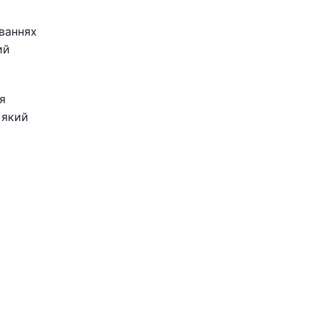
ваннях
ий
я
 який