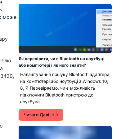
и
ь
ик може
ару
Як перевірити, чи є Bluetooth на ноутбуці
люблю
або комп'ютері і як його знайти?
на
Налаштування пошуку Bluetooth адаптера
R3420,
на комп'ютері або ноутбуці з Windows 10,
8, 7. Перевіряємо, чи є можливість
підключити Bluetooth пристрою до
ноутбука...
Читати Далі →
го