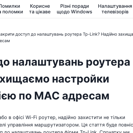
Помилки
Корисне
Різні поради
Налаштування
а поломки
та цікаве
щодо Windows
телевізорів
закрити доступ до налаштувань роутера Tp-Link? Надійно захищ
есам
до налаштувань роутера
захищаємо настройки
цією по MAC адресам
о в офісі Wi-Fi роутер, надійно захистити не тільки
нелі управління маршрутизатором. Ця стаття буде повні
п до налаштувань роутера фірми Tp-Link. Спочатку ми