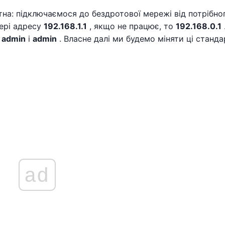
на: підключаємося до бездротової мережі від потрібно
зері адресу
192.168.1.1
, якщо не працює, то
192.168.0.1
-
admin
і
admin
. Власне далі ми будемо міняти ці станда
ad