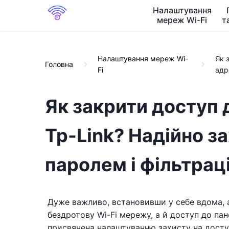
Налаштування
мереж Wi-Fi
т
Налаштування мереж Wi-
Як 
Головна
Fi
адр
Як закрити доступ 
Tp-Link? Надійно 
паролем і фільтра
Дуже важливо, встановивши у себе вдома, аб
бездротову Wi-Fi мережу, а й доступ до па
присвячена налаштуванню захисту на досту