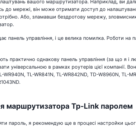
алаштувань вашого маршрутизатора. Наприклад, ви дал
ись до мережі, він може отримати доступ до налаштуван
потрібно. Або, зламавши бездротову мережу, зловмисн
затор.
є панель управління, і це велика помилка. Роботи на п
ють практично однакову панель управління (за що я і 
ати універсальною в рамках роутерів цієї компанії. Во
 TL-WR940N, TL-WR841N, TL-WR842ND, TD-W8960N, TL-M
R1043ND.
я маршрутизатора Tp-Link паролем
іняти пароль, я рекомендую ще в процесі настройки цьо