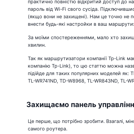
практично повністю відкритий доступ до н
пароль від Wi-Fi свого сусіда. Підключивш
(якщо вони не захищені). Нам це точно не 
внести будь-які настройки в ваш маршрути
За моїми спостереженнями, мало хто захища
хвилин.
Так як маршрутизатори компанії Tp-Link ма
компанію Tp-Link), то цю статтю можна назв
підійде для таких популярних моделей як:
TL-WR741ND, TD-W8968, TL-WR843ND, TL-W
Захищаємо панель управлінн
Це перше, що потрібно зробити. Взагалі, м
самого роутера.