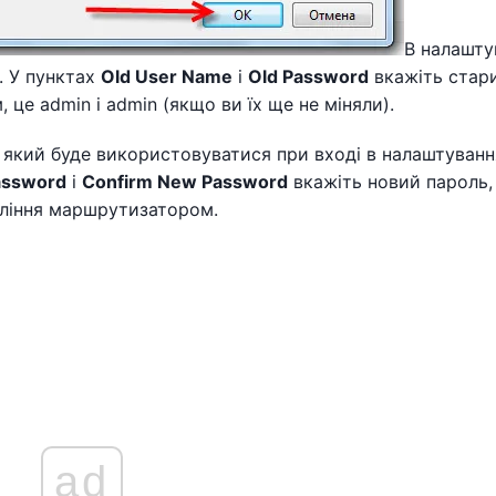
В налашту
. У пунктах
Old User Name
і
Old Password
вкажіть стар
, це admin і admin (якщо ви їх ще не міняли).
, який буде використовуватися при вході в налаштуванн
assword
і
Confirm New Password
вкажіть новий пароль,
вління маршрутизатором.
ad