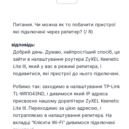
Питання. Чи можна як то побачити пристрої
які підключені через репитер? (/ R)
відповідь:
Добрий день. Думаю, найпростіший спосіб, це
зайти в налаштування роутера ZyXEL Keenetic
Lite III, який у вас в режимі репитера, і
подивитися, які пристрої до нього підключені.
Робимо так: заходимо в налаштування TP-Link
TL-WR1043ND, і дивимося який IP адреса
присвоєно нашому дорепітери ZyXEL Keenetic
Lite III. Переходимо за цією адресою, і
потрапляємо в налаштування репитера. На
вкладці "Клієнти Wi-Fi" дивимося підключені