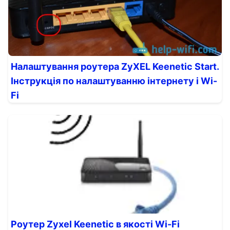
Налаштування роутера ZyXEL Keenetic Start.
Інструкція по налаштуванню інтернету і Wi-
Fi
Роутер Zyxel Keenetic в якості Wi-Fi