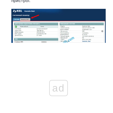
пристрої.
ad