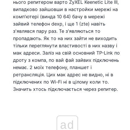
нього репитером варто ZyXEL Keenetic Lite III,
випадково зайшовши в настройки мережі на
комп'ютері (винда 10 64) бачу в мережі
зайвий телефон dexp, і ще 1 (zte) навіть
з'являвся пару раз. Те з'являються то
пропадають. Як то на них зайти не виходить
тільки переглянути властивості в них назву і
мак адреси. Заліз на свій основний TP-Link по
дроту з компа, по вай фай зайвих підключень
немає. 2 моїх телефону, планшет і
ретрансляція. Цих мак адрес не видно, ні в
підключених по Wi-Fi ні в цілому коли то.
Значить хтось підключається через репитер.
ad