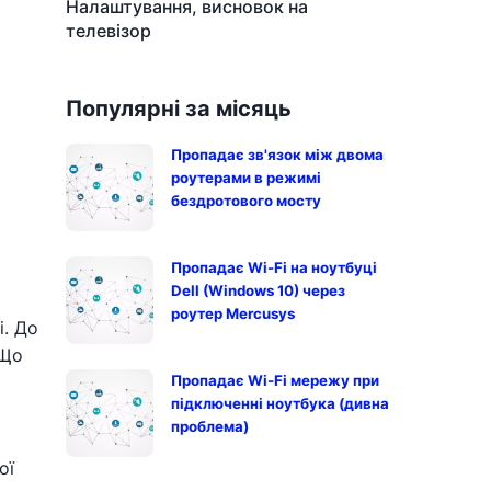
Налаштування, висновок на
телевізор
Популярні за місяць
Пропадає зв'язок між двома
роутерами в режимі
бездротового мосту
Пропадає Wi-Fi на ноутбуці
Dell (Windows 10) через
роутер Mercusys
і. До
 Що
Пропадає Wi-Fi мережу при
підключенні ноутбука (дивна
проблема)
ої