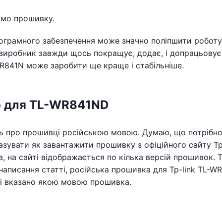
имо прошивку.
рограмного забезпечення може значно поліпшити роботу
виробник завжди щось покращує, додає, і допрацьовує.
WR841N може заробити ще краще і стабільніше.
ю для TL-WR841ND
ють про прошивці російською мовою. Думаю, що потрібн
казувати як завантажити прошивку з офіційного сайту Tp
а, на сайті відображається по кілька версій прошивок. Т
написання статті, російська прошивка для Tp-link TL-W
айті вказано якою мовою прошивка.