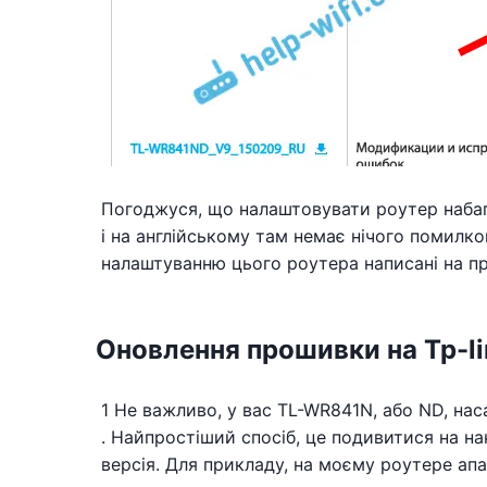
Погоджуся, що налаштовувати роутер набаг
і на англійському там немає нічого помилков
налаштуванню цього роутера написані на при
Оновлення прошивки на Tp-l
1 Не важливо, у вас TL-WR841N, або ND, на
. Найпростіший спосіб, це подивитися на на
версія. Для прикладу, на моєму роутере апа