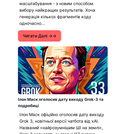
масштабування - з новим способом
вибору найкращих результатів. Хоча
генерація кількох фрагментів коду
одночасно...
Читати Далі →
Ілон Маск оголосив дату виходу Grok-3 та
подробиці
Ілон Маск офіційно оголосив дату виходу
Grok 3, новітньої версії чатбота від xAI.
Названий «найрозумнішим ШІ на землі»,