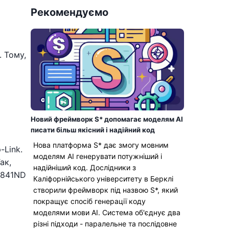
Рекомендуємо
 Тому,
Новий фреймворк S* допомагає моделям AI
писати більш якісний і надійний код
о
Нова платформа S* дає змогу мовним
-Link.
моделям AI генерувати потужніший і
ак,
надійніший код. Дослідники з
R841ND
Каліфорнійського університету в Берклі
створили фреймворк під назвою S*, який
покращує спосіб генерації коду
моделями мови AI. Система об'єднує два
різні підходи - паралельне та послідовне