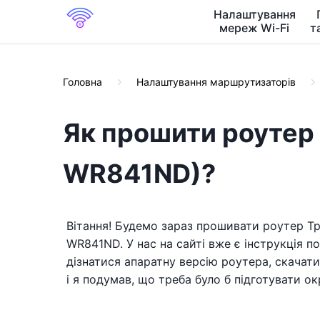
Налаштування
мереж Wi-Fi
т
Головна
Налаштування маршрутизаторів
Як прошити роутер 
WR841ND)?
Вітання! Будемо зараз прошивати роутер Tp-l
WR841ND. У нас на сайті вже є інструкція по
дізнатися апаратну версію роутера, скачати
і я подумав, що треба було б підготувати о