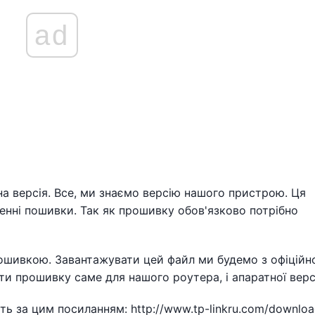
ad
на версія. Все, ми знаємо версію нашого пристрою. Ця
женні пошивки. Так як прошивку обов'язково потрібно
рошивкою. Завантажувати цей файл ми будемо з офіційн
ти прошивку саме для нашого роутера, і апаратної версі
іть за цим посиланням: http://www.tp-linkru.com/downloa