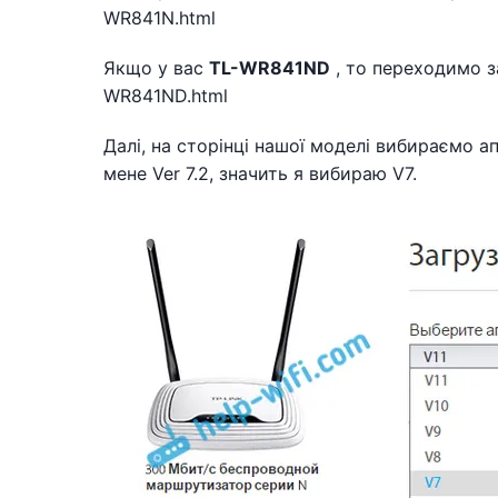
WR841N.html
Якщо у вас
TL-WR841ND
, то переходимо з
WR841ND.html
Далі, на сторінці нашої моделі вибираємо а
мене Ver 7.2, значить я вибираю V7.