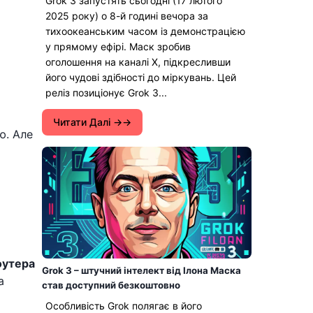
Grok 3 запустять сьогодні (17 лютого
2025 року) о 8-й годині вечора за
тихоокеанським часом із демонстрацією
у прямому ефірі. Маск зробив
оголошення на каналі X, підкресливши
його чудові здібності до міркувань. Цей
реліз позиціонує Grok 3...
Читати Далі →
ю. Але
оутера
Grok 3 – штучний інтелект від Ілона Маска
а
став доступний безкоштовно
Особливість Grok полягає в його