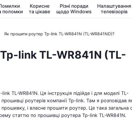
Помилки
Корисне
Різні поради
Налаштування
а поломки
та цікаве
щодо Windows
телевізорів
Як прошити роутер Tp-link TL-WR841N (TL-WR841ND)?
Tp-link TL-WR841N (TL-
ink TL-WR841N. Ця інструкція підійде і для моделі TL-
 прошивці роутерів компанії Tp-link. Там я розповідав я
 прошивку, і власне прошити роутер. Це така загальна 
крему статтю по прошивці роутера Tp-link TL-WR841N.