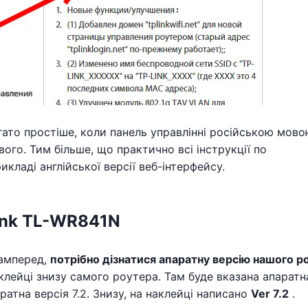
ато простіше, коли панель управлінні російською мово
ого. Тим більше, що практично всі інструкції по
кладі англійської версії веб-інтерфейсу.
ink TL-WR841N
самперед,
потрібно дізнатися апаратну версію нашого р
клейці знизу самого роутера. Там буде вказана апаратн
ратна версія 7.2. Знизу, на наклейці написано
Ver 7.2
.