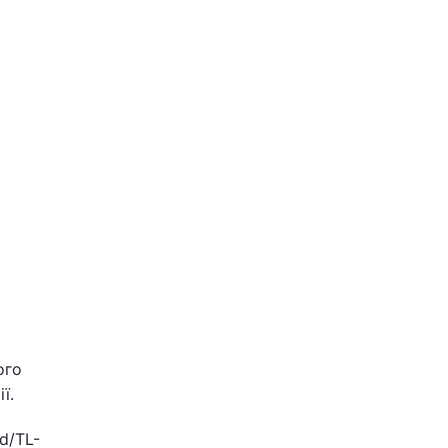
ого
ї.
d/TL-