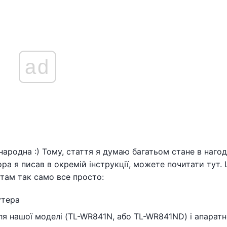
ad
ародна :) Тому, стаття я думаю багатьом стане в нагод
ра я писав в окремій інструкції, можете почитати тут.
там так само все просто:
утера
я нашої моделі (TL-WR841N, або TL-WR841ND) і апаратн